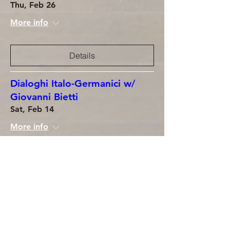
Thu, Feb 26
More info
Details
Dialoghi Italo-Germanici w/
Giovanni Bietti
Sat, Feb 14
More info
Details
Musikàmera - Sale Apollinee II
Sat, Jan 31
More info