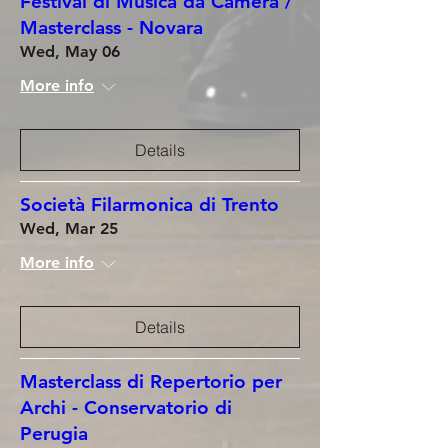
Festival di Musica da Camera /
Masterclass - Novara
Wed, May 06
More info
Details
Società Filarmonica di Trento
Wed, Mar 25
More info
Details
Masterclass di Repertorio per
Archi - Conservatorio di
Perugia