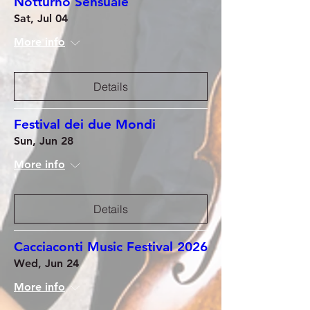
Notturno Sensuale
Sat, Jul 04
More info
Details
Festival dei due Mondi
Sun, Jun 28
More info
Details
Cacciaconti Music Festival 2026
Wed, Jun 24
More info