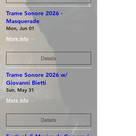
Trame Sonore 2026 -
Masquerade
Mon, Jun 01
More info
Details
Trame Sonore 2026 w/
Giovanni Bietti
Sun, May 31
More info
Details