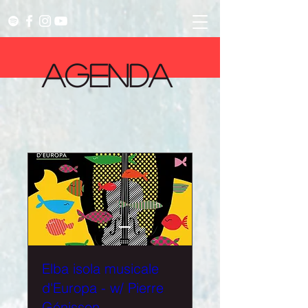
AGENDA
Elba isola musicale
d'Europa - w/ Pierre
Génisson