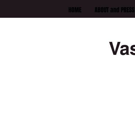
HOME
ABOUT and PRESS 
Va