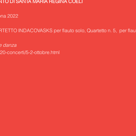
TO DI SANTA MARIA REGINA COELI
ona 2022
RTETTO INDACO
VASKS
 per flauto solo, Quartetto n. 5, 
 per fla
 e danza
/20-concerti/5-2-ottobre.html