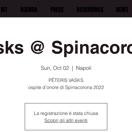
KIT
AGENDA
PRESS
RECORDINGS
NEWS
sks @ Spinacor
Sun, Oct 02
  |  
Napoli
PĒTERIS VASKS
ospite d’onore di Spinacorona 2022
La registrazione è stata chiusa
Scopri gli altri eventi