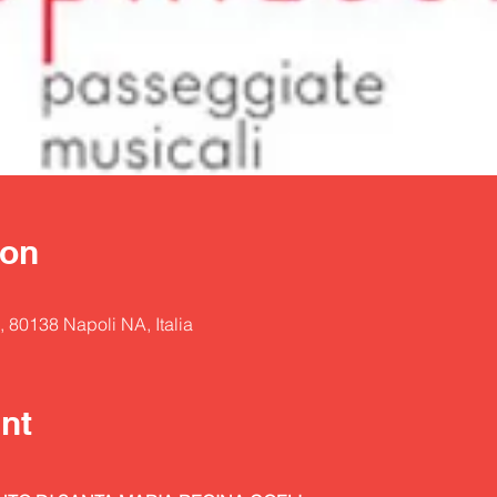
ion
, 80138 Napoli NA, Italia
nt