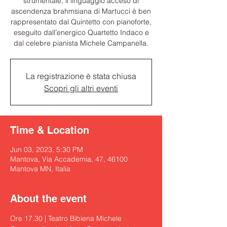
strumentale, il linguaggio acceso di
ascendenza brahmsiana di Martucci è ben
rappresentato dal Quintetto con pianoforte,
eseguito dall’energico Quartetto Indaco e
dal celebre pianista Michele Campanella.
La registrazione è stata chiusa
Scopri gli altri eventi
Time & Location
Jun 03, 2023, 5:30 PM
Mantova, Via Accademia, 47, 46100
Mantova MN, Italia
About the event
Ore 17.30 | Teatro Bibiena Michele 