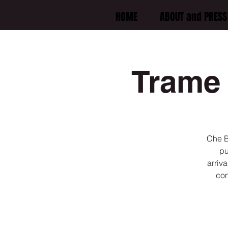
HOME
ABOUT and PRESS 
Trame
Che B
pu
arriv
con