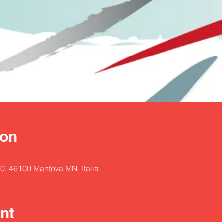
ion
40, 46100 Mantova MN, Italia
nt