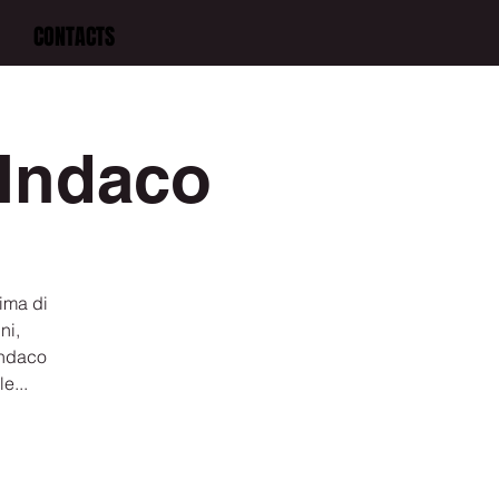
CONTACTS
Indaco
ima di
ni,
Indaco
e...