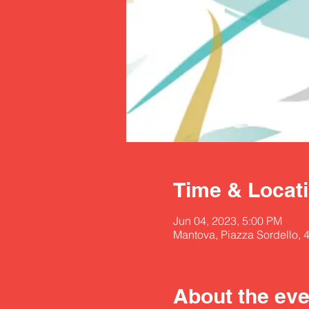
Time & Locat
Jun 04, 2023, 5:00 PM
Mantova, Piazza Sordello, 
About the eve