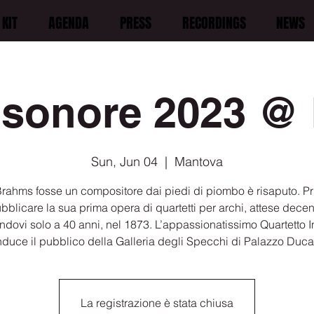
KIT
AGENDA
PRESS
RECORDINGS
NEWS
 sonore 2023 @ 
Sun, Jun 04
  |  
Mantova
rahms fosse un compositore dai piedi di piombo è risaputo. Pr
bblicare la sua prima opera di quartetti per archi, attese decen
andovi solo a 40 anni, nel 1873. L’appassionatissimo Quartetto 
duce il pubblico della Galleria degli Specchi di Palazzo Ducal
La registrazione è stata chiusa