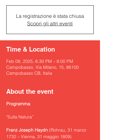
La registrazione è stata chiusa
Scopri gli altri eventi
Time & Location
Feb 08, 2025, 6:30 PM – 8:00 PM
Campobasso, Via Milano, 15, 86100
Campobasso CB, Italia
About the event
Programma
:
"Sulla Natura”
Franz Joseph Haydn
 (Rohrau, 31 marzo 
1732 – Vienna, 31 maggio 1809)