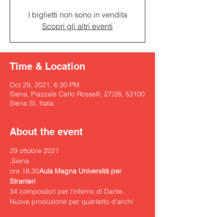
I biglietti non sono in vendita
Scopri gli altri eventi
Time & Location
Oct 29, 2021, 6:30 PM
Siena, Piazzale Carlo Rosselli, 27/28, 53100
Siena SI, Italia
About the event
29 ottobre 2021
,
Siena

ore 18.30
Aula Magna Università per 
Stranieri
34 compositori per l’inferno di Dante.

Nuova produzione per quartetto d’archi
