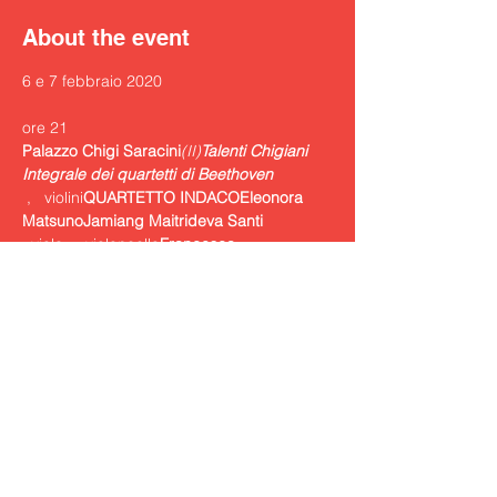
About the event
6 e 7 febbraio 2020
Palazzo Chigi Saracini
(II)
Integrale dei quartetti di Beethoven 
 , 
  violini
QUARTETTO INDACO
Eleonora 
Matsuno
Jamiang Maitrideva Santi
  viola,  
  violoncello
Francesca 
Turcato
Cosimo Carovani
Quartetti n. 4 in do min. op. 18 n. 4,  n. 5 in 
la magg. op. 18 n. 5; n. 6 in si bem. magg. 
op. 18 n. 6,   n. 10 in mi bem. magg. op. 
74 “delle arpe”,   n. 14 in do diesis min. op. 
131,  n. 16 in fa magg. op. 135
In collaborazione con “Le Dimore del 
Quartetto”
Show More