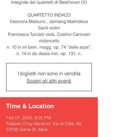
Integrale dei quartetti di Beethoven (II)
QUARTETTO INDACO
Eleonora Matsuno , Jamiang Maitrideva
Santi violini
Francesca Turcato viola, Cosimo Carovani
violoncello
n. 10 in mi bem. magg. op. 74 “delle arpe”,
n. 14 in do diesis min. op. 131, n.
I biglietti non sono in vendita
Scopri gli altri eventi
Time & Location
Feb 07, 2020, 9:00 PM
Palazzo Chigi-Saracini, Via di Città, 89,
53100 Siena SI, Italia