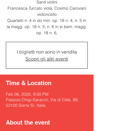
Santi violini
Francesca Turcato viola, Cosimo Carovani
violoncello
Quartetti n. 4 in do min. op. 18 n. 4, n. 5 in
la magg. op. 18 n. 5; n. 6 in si bem. magg.
op. 18 n. 6,
I biglietti non sono in vendita
Scopri gli altri eventi
Time & Location
Feb 06, 2020, 9:00 PM
Palazzo Chigi-Saracini, Via di Città, 89,
53100 Siena SI, Italia
About the event