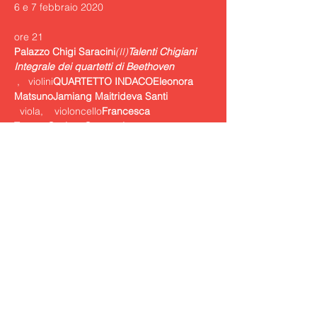
6 e 7 febbraio 2020
Palazzo Chigi Saracini
(II)
Integrale dei quartetti di Beethoven 
 , 
  violini
QUARTETTO INDACO
Eleonora 
Matsuno
Jamiang Maitrideva Santi
  viola,  
  violoncello
Francesca 
Turcato
Cosimo Carovani
Quartetti n. 4 in do min. op. 18 n. 4,  n. 5 in 
la magg. op. 18 n. 5; n. 6 in si bem. magg. 
op. 18 n. 6,   n. 10 in mi bem. magg. op. 
74 “delle arpe”,   n. 14 in do diesis min. op. 
131,  n. 16 in fa magg. op. 135
In collaborazione con “Le Dimore del 
Quartetto”
Show More