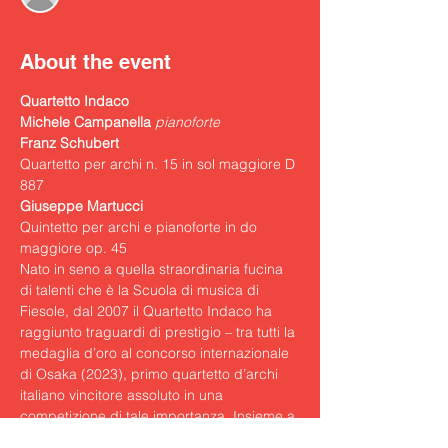
About the event
Quartetto Indaco

Michele Campanella 
pianoforte
Quartetto
per archi n. 15 in sol maggiore D 
887
Quintetto per archi e pianoforte in do 
maggiore op. 45
Nato in seno a quella straordinaria fucina 
di talenti che è la Scuola di musica di 
Fiesole, dal 2007 il Quartetto Indaco ha 
raggiunto traguardi di prestigio – tra tutti la 
medaglia d’oro al concorso internazionale 
di Osaka (2023), primo quartetto d’archi 
italiano vincitore assoluto in una 
competizione di tale importanza. Insieme a 
quel napoletano “di spirito, di famiglia, di 