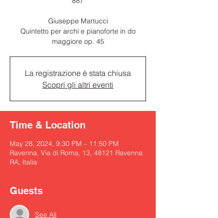
887
Giuseppe Martucci
Quintetto per archi e pianoforte in do
maggiore op. 45
La registrazione è stata chiusa
Scopri gli altri eventi
Time & Location
May 28, 2024, 9:30 PM – 11:50 PM
Ravenna, Via di Roma, 13, 48121 Ravenna
RA, Italia
Guests
See All