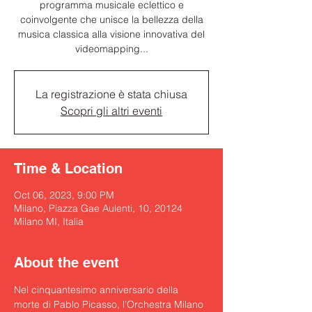
programma musicale eclettico e
coinvolgente che unisce la bellezza della
musica classica alla visione innovativa del
videomapping...
La registrazione è stata chiusa
Scopri gli altri eventi
Time & Location
Oct 06, 2023, 9:00 PM
Milano, Piazza Gae Aulenti, 10, 20124
Milano MI, Italia
About the event
Nel cinquantesimo anniversario della 
morte di Pablo Picasso, l’Orchestra Milano 