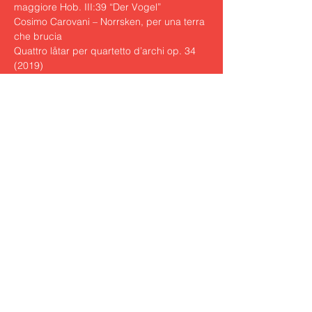
maggiore Hob. III:39 “Der Vogel”

Cosimo Carovani – Norrsken, per una terra 
che brucia

Quattro låtar per quartetto d’archi op. 34 
prima esecuzione assoluta
Antonín Dvořák

– Selezione da Cypresses B 152

– Quartetto in fa maggiore op. 96 
“Americano”
https://www.comitatoamur.it/event/quartetto
-indaco-ninfeo-di-villa-fabri-trevi-pg-
musica-con-vista-2021/
Share this event