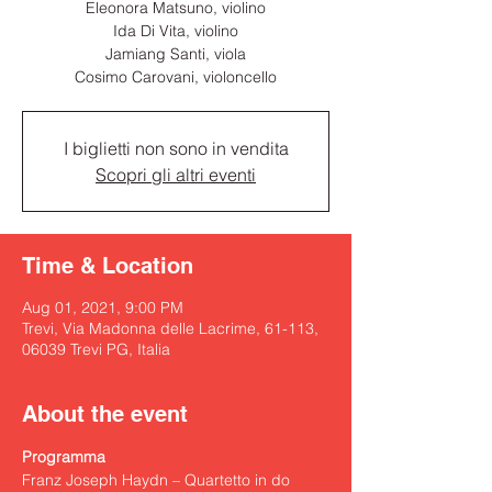
Eleonora Matsuno, violino
Ida Di Vita, violino
Jamiang Santi, viola
Cosimo Carovani, violoncello
I biglietti non sono in vendita
Scopri gli altri eventi
Time & Location
Aug 01, 2021, 9:00 PM
Trevi, Via Madonna delle Lacrime, 61-113,
06039 Trevi PG, Italia
About the event
Franz Joseph Haydn – Quartetto in do 