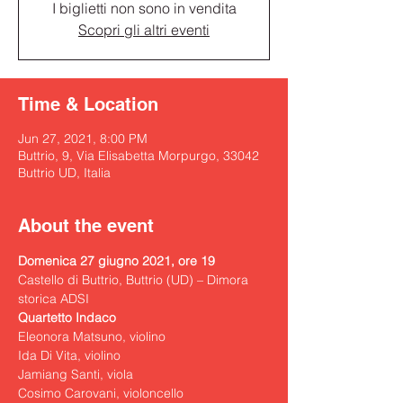
I biglietti non sono in vendita
Scopri gli altri eventi
Time & Location
Jun 27, 2021, 8:00 PM
Buttrio, 9, Via Elisabetta Morpurgo, 33042
Buttrio UD, Italia
About the event
Domenica 27 giugno 2021, ore 19
Castello di Buttrio, Buttrio (UD) – Dimora 
storica ADSI
Eleonora Matsuno, violino

Ida Di Vita, violino

Jamiang Santi, viola

Cosimo Carovani, violoncello