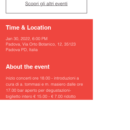
Scopri gli altri eventi
Time & Location
Jan 30, 2022, 6:00 PM
Padova, Via Orto Botanico, 12, 35123
Padova PD, Italia
About the event
inizio concerti ore 18.00 - introduzioni a 
cura di a. tommasi e m. masiero dalle ore 
17.00 bar aperto per degustazioni- 
biglietto intero € 15.00 - € 7.00 ridotto 
studenti / a barco teatro - via orto botanico 
12 Padova /
https://barcoteatro.it/pdf/2022/locandina.p
df