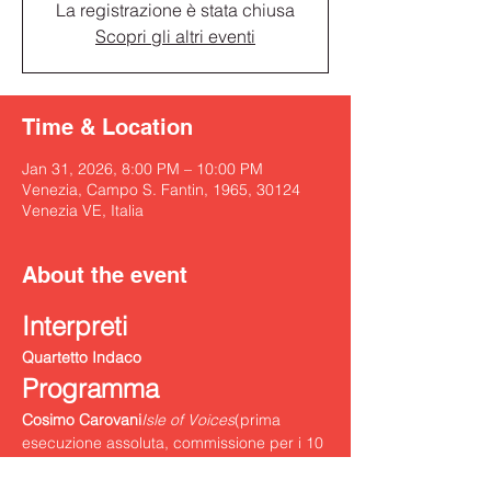
La registrazione è stata chiusa
Scopri gli altri eventi
Time & Location
Jan 31, 2026, 8:00 PM – 10:00 PM
Venezia, Campo S. Fantin, 1965, 30124
Venezia VE, Italia
About the event
Interpreti
Quartetto Indaco
Programma
Cosimo Carovani
Isle of Voices
(prima 
esecuzione assoluta, commissione per i 10 
anni di Musikàmera)
Felix Mendelssohn
Quartetto n. 4 op. 44 n. 2