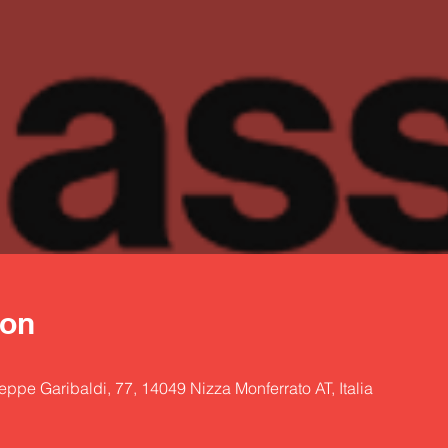
ion
eppe Garibaldi, 77, 14049 Nizza Monferrato AT, Italia