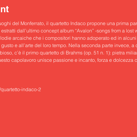
nt
luoghi del Monferrato, il quartetto Indaco propone una prima part
 estratti dall’ultimo concept album “Avalon” -songs from a lost 
melodie arcaiche che i compositori hanno adoperato ed in alcuni 
l gusto e all’arte del loro tempo. Nella seconda parte invece, a
ioso, c’è il primo quartetto di Brahms (op. 51 n. 1): pietra milia
esto capolavoro unisce passione e incanto, forza e dolcezza 
t/quartetto-indaco-2