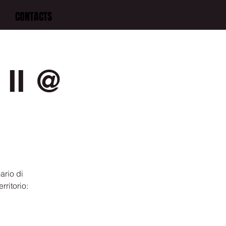
CONTACTS
 II @
ario di
rritorio: