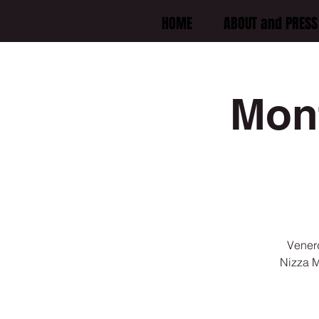
HOME
ABOUT and PRESS 
Monf
Venerd
Nizza Mo