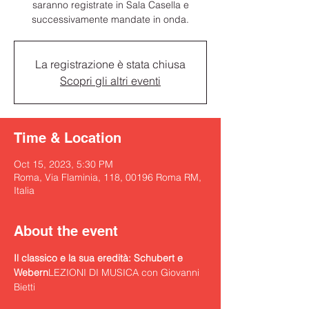
saranno registrate in Sala Casella e
successivamente mandate in onda.
La registrazione è stata chiusa
Scopri gli altri eventi
Time & Location
Oct 15, 2023, 5:30 PM
Roma, Via Flaminia, 118, 00196 Roma RM,
Italia
About the event
Il classico e la sua eredità: Schubert e 
Webern
LEZIONI DI MUSICA con Giovanni 