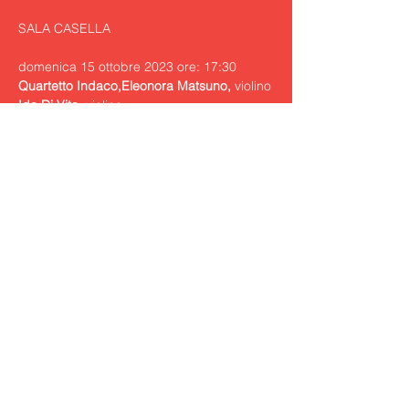
domenica 15 ottobre 2023 ore: 17:30
Quartetto Indaco,
Eleonora Matsuno, 
Ida Di Vita, 
Jamiang Santi, 
Cosimo Carovani, 
violoncello

Musiche di Schubert e Webern
Schubert
Quartetto per archi n. 14 in re 
minore D. 810 "La morte e la fanciulla”
Webern
Cinque Pezzi op. 5
Show More
Share this event