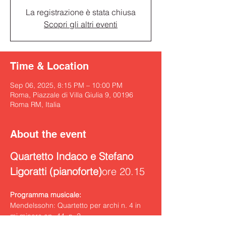
La registrazione è stata chiusa
Scopri gli altri eventi
Time & Location
Sep 06, 2025, 8:15 PM – 10:00 PM
Roma, Piazzale di Villa Giulia 9, 00196
Roma RM, Italia
About the event
Quartetto Indaco e Stefano 
Ligoratti (pianoforte)
ore 20.15
Programma musicale:
Mendelssohn: Quartetto per archi n. 4 in 
mi minore op. 44, n. 2