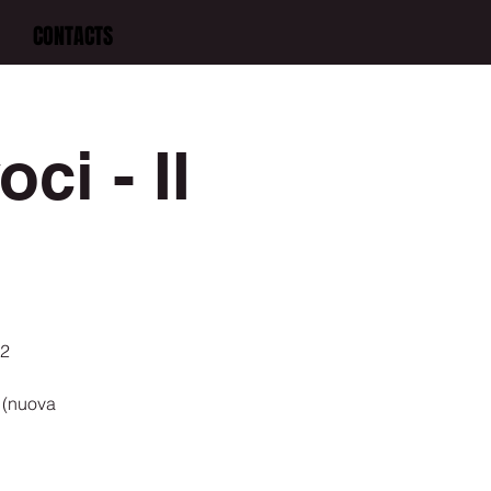
CONTACTS
ci - II
 2
i (nuova