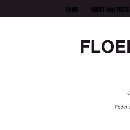
HOME
ABOUT and PRESS 
FLOEMA
J
Federic