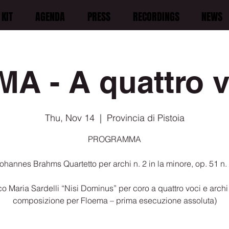
KIT
AGENDA
PRESS
RECORDINGS
NEWS
 - A quattro vo
Thu, Nov 14
  |  
Provincia di Pistoia
PROGRAMMA
ohannes Brahms Quartetto per archi n. 2 in la minore, op. 51 n.
o Maria Sardelli “Nisi Dominus” per coro a quattro voci e arch
composizione per Floema – prima esecuzione assoluta)