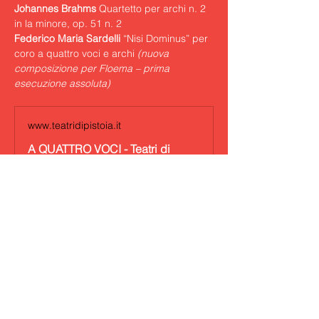
Johannes Brahms
 Quartetto per archi n. 2 
in la minore, op. 51 n. 2
Federico Maria Sardelli
 “Nisi Dominus” per 
coro a quattro voci e archi 
(nuova 
composizione per Floema – prima 
esecuzione assoluta)
www.teatridipistoia.it
A QUATTRO VOCI - Teatri di
Pistoia
www.teatridipistoia.it
Floema - Teatri di Pistoia
Show More