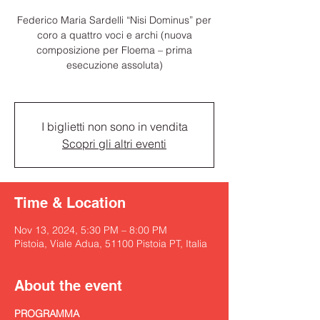
Federico Maria Sardelli “Nisi Dominus” per
coro a quattro voci e archi (nuova
composizione per Floema – prima
esecuzione assoluta)
I biglietti non sono in vendita
Scopri gli altri eventi
Time & Location
Nov 13, 2024, 5:30 PM – 8:00 PM
Pistoia, Viale Adua, 51100 Pistoia PT, Italia
About the event
PROGRAMMA