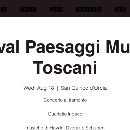
KIT
AGENDA
PRESS
RECORDINGS
NEWS
val Paesaggi Mu
Toscani
Wed, Aug 18
  |  
San Quirico d'Orcia
Concerto al tramonto
Quartetto Indaco
musiche di Haydn, Dvorak e Schubert