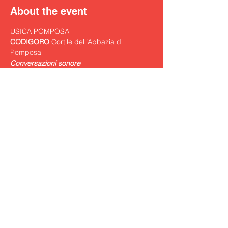
About the event
USICA POMPOSA
CODIGORO
 Cortile dell’Abbazia di 
Pomposa
Conversazioni sonore
QUARTETTO INDACO

Eleonora Matsuno
Ida Di Vita
Jamiang Santi
Cosimo Carovani
violoncello
CLAUDIO MANSUTTI
clarinetto
LUDWIG VAN BEETHOVEN
Show More
Share this event