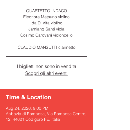
QUARTETTO INDACO
Eleonora Matsuno violino
Ida Di Vita violino
Jamiang Santi viola
Cosimo Carovani violoncello
CLAUDIO MANSUTTI clarinetto
I biglietti non sono in vendita
Scopri gli altri eventi
Time & Location
Aug 24, 2020, 9:00 PM
Abbazia di Pomposa, Via Pomposa Centro,
12, 44021 Codigoro FE, Italia