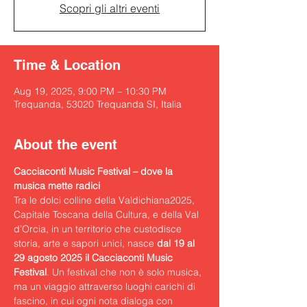
Scopri gli altri eventi
Time & Location
Aug 19, 2025, 9:00 PM – 10:30 PM
Trequanda, 53020 Trequanda SI, Italia
About the event
Cacciaconti Music Festival – dove la 
musica mette radici
Tra le dolci colline della Valdichiana2025, 
Capitale Toscana della Cultura, e della Val 
d’Orcia, in un territorio che custodisce 
storia, arte e sapori unici, nasce 
dal 19 al 
29 agosto 2025 il Cacciaconti Music 
Festival
. Un festival che non è solo musica, 
ma un viaggio attraverso luoghi carichi di 
fascino, in cui ogni nota dialoga con 