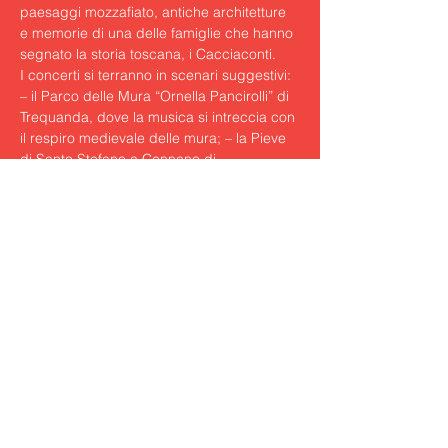
paesaggi mozzafiato, antiche architetture 
e memorie di una delle famiglie che hanno 
segnato la storia toscana, i Cacciaconti.
I concerti si terranno in scenari suggestivi: 
– il Parco delle Mura “Ornella Pancirolli” di 
Trequanda, dove la musica si intreccia con 
il respiro medievale delle mura; – la Pieve 
di Santo Stefano a Cennano di 
Castelmuzio, scrigno di spiritualità e arte 
romanica; – la Chiesa di San Pietro 
Apostolo di Radicofani, borgo leggendario 
legato anch’esso ai Cacciaconti e alle 
epiche vicende di Ghino di Tacco.
Milano Classica,…
Show More